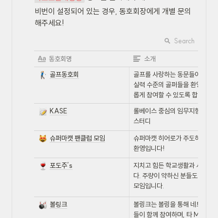
비번이 설정되어 있는 경우, 동호회장에게 개별 문의
해주세요!
Search
동호회명
소개
골프동호회
골프를 사랑하는 동문들이 모여 친
실력 수준의 골퍼들을 환영하며,
롭게 참여할 수 있도록 합니다.
KASE
롤베이스 중심의 임무지향적 과업
스터디
슈퍼마캣 팬클럽 모임
슈퍼마캣 히어로가 주도하는 하남
환영입니다!
포도주’s
지치고 힘든 학교생활과 사회생활
다. 주량이 약하신 분들도 환영하
모임입니다.
볼링크
볼링크는 볼링을 통해 네트워킹하
들이 함께 참여하며, 타 MBA 