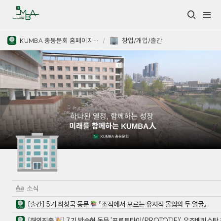
KUMBA 총동문회 홈페이지 관리
/
창업/개업/출간
🏢
소식
[출간] 5기 최창국 동문
『
조직에서 모르는 유지적 몰입의 두 얼굴
』
[해외진출
] 7기 박승현 동문 '프로토타이(PROTOTIE)' 우즈베키스