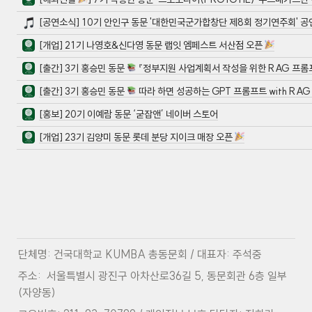
[공연소식] 10기 안인구 동문 '대한민국군가합창단 제8회 정기연주회' 공
[개업] 21기 나영호&신다영 동문 랩잇 엠페스트 서산점 오픈
[출간] 3기 홍승민 동문
『정부지원 사업계획서 작성을 위한 RAG 프롬
[출간] 3기 홍승민 동문
따라 하면 성공하는 GPT 프롬프트 with RA
[홍보] 20기 이예람 동문 ‘굳잡앤’ 네이버 스토어
[개업] 23기 김양미 동문 롯데 분당 지이크 매장 오픈
단체명: 건국대학교 KUMBA 총동문회 / 대표자: 주석중
주소:  서울특별시 광진구 아차산로36길 5, 동문회관 6층 일부 
(자양동)