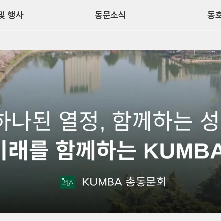
및 행사
동문소식
동