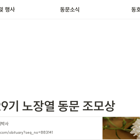
및 행사
동문소식
동
 29기 노장열 동문 조모상
례박사
sa.com/obituary?seq_no=883141