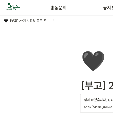
운영조직
총동문회
공지 
[부고] 29기 노장열 동문 조모상
/
🖤
[부고]
함께 하겠습니다, 장
https://dsbio.jrbak