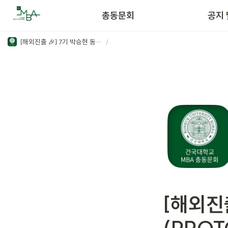
운영조직
총동문회
공지 
[해외진출 🎉] 7기 박승현 동문 '프로토타이(PROTOTIE)' 우즈베키스탄 진출 성공을 축하합니다!
/
[해외진