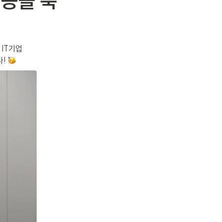
성공을 축
IT기업 
! 