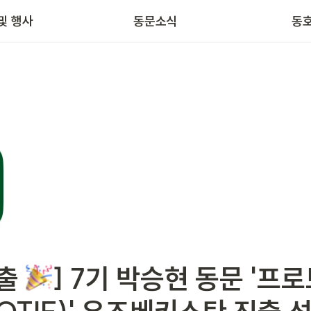
및 행사
동문소식
동
출 
] 7기 박승현 동문 '프