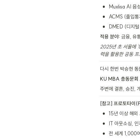
•
Muxlisa AI 
•
ACMS (출입통
•
DMED (디지털
적용 분야:
 금융, 유
2025년 초 서울에 '
력을 활용한 공동 프
다시 한번 박승현 동
KU MBA 총동문회
주변에 결혼, 승진,
[참고] 프로토타이(
•
15년 이상 해외
•
IT 아웃소싱, 
•
전 세계 1,00