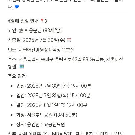
다. 
《장례 일정 안내 
》
고인:
 故 박용운님 (83세/남)
선종일:
 2025년 7월 30일(수) 
빈소:
 서울아산병원장례식장 11호실
주소:
 서울특별시 송파구 올림픽로43길 88 (풍납동, 서울아산
병원) 
주요 일정:
•
입실:
 2025년 7월 30일(수) 19시 00분
•
입관:
 2025년 7월 31일(목) 15시 00분
•
발인:
 2025년 8월 1일(금) 12시 00분
•
화장:
 서울추모공원 (13시 50분)
•
장지:
 용인천주교공원묘원
상주:
 사위 이재홍 (KU MBA 5기), 딸 박윤정·박미진·박성례, 